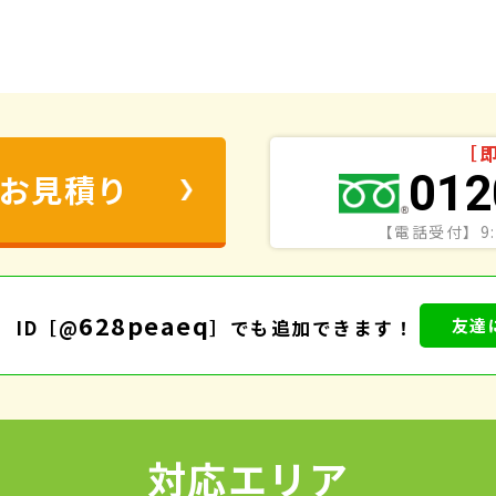
［
012
お見積り
【電話受付】9:
628peaeq
友達
ID［@
］でも追加できます！
対応エリア